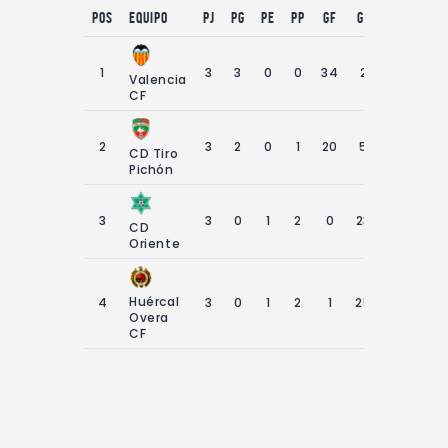
Contacto
Pos
equipo
PJ
PG
PE
PP
GF
GC
DG
Pt
1
3
3
0
0
34
2
32
9
Valencia
CF
2
3
2
0
1
20
5
15
6
CD Tiro
Pichón
3
3
0
1
2
0
23
-23
1
CD
Oriente
Huércal
4
3
0
1
2
1
25
-24
1
Overa
CF