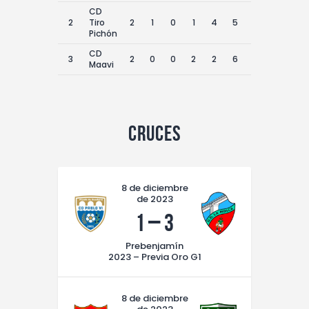
CD
2
Tiro
2
1
0
1
4
5
-1
3
Pichón
CD
3
2
0
0
2
2
6
-4
0
Maavi
Cruces
8 de diciembre
de 2023
1
–
3
Prebenjamín
2023 – Previa Oro G1
8 de diciembre