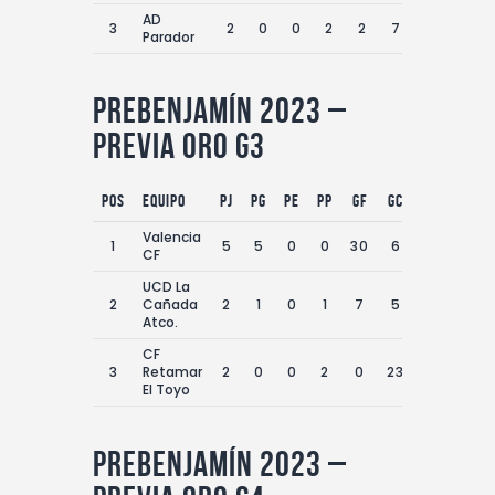
AD
3
2
0
0
2
2
7
-5
0
Parador
Prebenjamín 2023 –
Previa Oro G3
Pos
equipo
PJ
PG
PE
PP
GF
GC
DG
Pts
Valencia
1
5
5
0
0
30
6
24
15
CF
UCD La
2
Cañada
2
1
0
1
7
5
2
3
Atco.
CF
3
Retamar
2
0
0
2
0
23
-23
0
El Toyo
Prebenjamín 2023 –