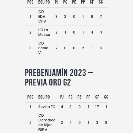
Pos
equipo
PJ
PG
PE
PP
GF
GC
DG
Pts
CD
1
EDA
3
2
0
1
6
7
-1
6
CF A
UD La
2
2
1
0
1
4
4
0
3
Mosca
CD
3
Pablo
2
0
0
2
1
6
-5
0
VI
Prebenjamín 2023 –
Previa Oro G2
Pos
equipo
PJ
PG
PE
PP
GF
GC
DG
Pts
1
Sevilla FC
4
3
0
1
17
1
16
9
CD
Comarca
2
2
1
0
1
3
8
-5
3
de Níjar
FSF A