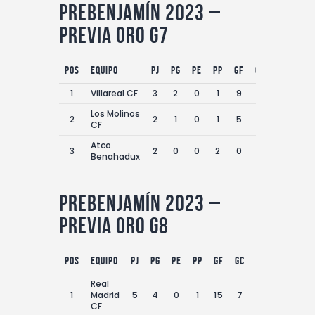
Prebenjamín 2023 –
Previa Oro G7
Pos
equipo
PJ
PG
PE
PP
GF
GC
DG
Pts
1
Villareal CF
3
2
0
1
9
2
7
6
Los Molinos
2
2
1
0
1
5
5
0
3
CF
Atco.
3
2
0
0
2
0
9
-9
0
Benahadux
Prebenjamín 2023 –
Previa Oro G8
Pos
equipo
PJ
PG
PE
PP
GF
GC
DG
Pts
Real
1
Madrid
5
4
0
1
15
7
8
12
CF