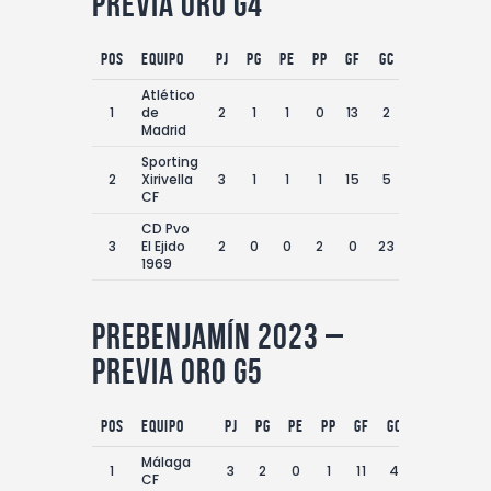
Previa Oro G4
Pos
equipo
PJ
PG
PE
PP
GF
GC
DG
Pts
Atlético
1
de
2
1
1
0
13
2
11
4
Madrid
Sporting
2
Xirivella
3
1
1
1
15
5
10
4
CF
CD Pvo
3
El Ejido
2
0
0
2
0
23
-23
0
1969
Prebenjamín 2023 –
Previa Oro G5
Pos
equipo
PJ
PG
PE
PP
GF
GC
DG
Pts
Málaga
1
3
2
0
1
11
4
7
6
CF