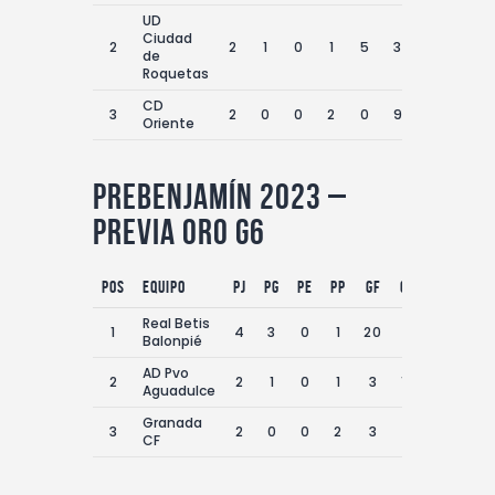
UD
Ciudad
2
2
1
0
1
5
3
2
3
de
Roquetas
CD
3
2
0
0
2
0
9
-9
0
Oriente
Prebenjamín 2023 –
Previa Oro G6
Pos
equipo
PJ
PG
PE
PP
GF
GC
DG
Pt
Real Betis
1
4
3
0
1
20
7
13
9
Balonpié
AD Pvo
2
2
1
0
1
3
13
-10
3
Aguadulce
Granada
3
2
0
0
2
3
8
-5
0
CF