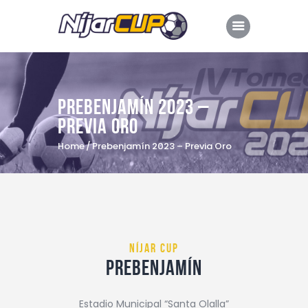
Prebenjamín 2023 –
Inicio
Previa Oro
Dossier
Home
Prebenjamín 2023 – Previa Oro
Edición 2023
Edición 2022
Retransmisión
Comarca de Níjar
Níjar cup
Prebenjamín
Colaboradores
Hoteles oficiales
Estadio Municipal “Santa Olalla”