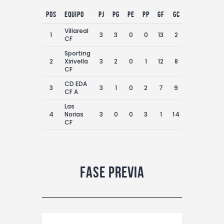
Pos
equipo
PJ
PG
PE
PP
GF
GC
DG
Pts
Villareal
1
3
3
0
0
13
2
11
9
CF
Sporting
2
Xirivella
3
2
0
1
12
8
4
6
CF
CD EDA
3
3
1
0
2
7
9
-2
3
CF A
Las
4
Norias
3
0
0
3
1
14
-13
0
CF
Fase previa