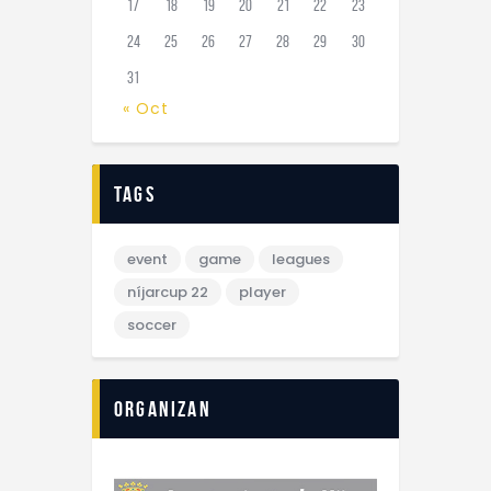
17
18
19
20
21
22
23
24
25
26
27
28
29
30
31
« Oct
tags
event
game
leagues
níjarcup 22
player
soccer
Organizan