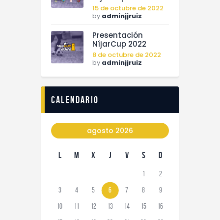
15 de octubre de 2022
by
adminjjruiz
Presentación
NíjarCup 2022
8 de octubre de 2022
by
adminjjruiz
calendario
agosto 2026
L
M
X
J
V
S
D
1
2
3
4
5
6
7
8
9
10
11
12
13
14
15
16