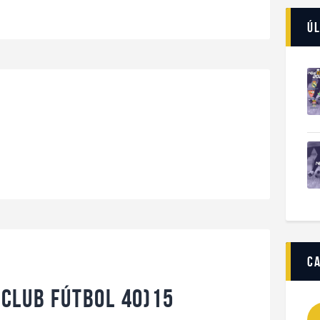
Úl
c
Club Fútbol 40)15