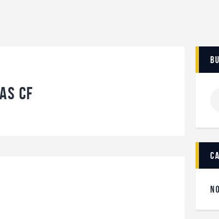
b
as CF
c
N