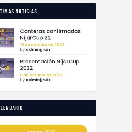
timas noticias
Canteras confirmadas
NíjarCup 22
15 de octubre de 2022
by
adminjjruiz
Presentación NíjarCup
2022
8 de octubre de 2022
by
adminjjruiz
alendario
agosto 2026