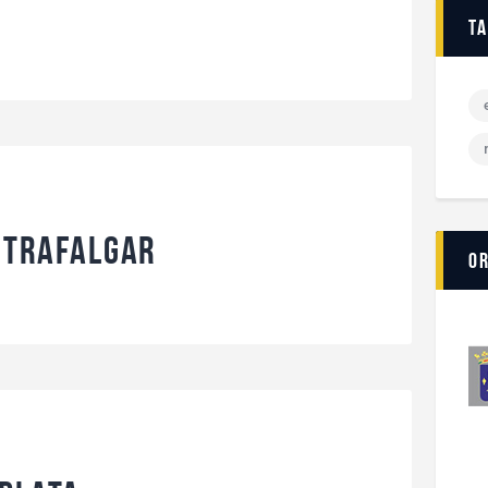
t
 Trafalgar
O