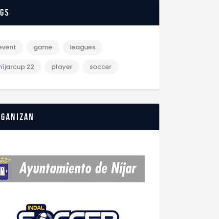
ags
event
game
leagues
níjarcup 22
player
soccer
rganizan