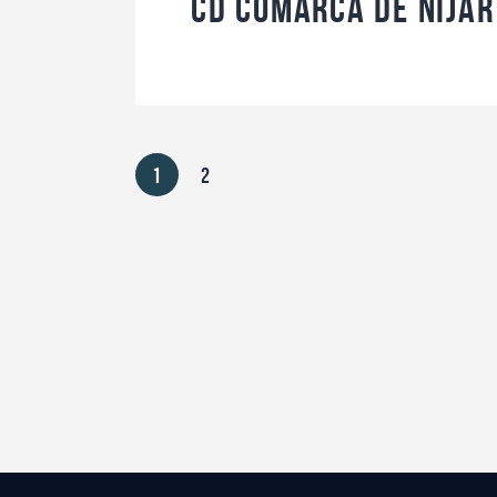
CD Comarca de Níjar
1
2