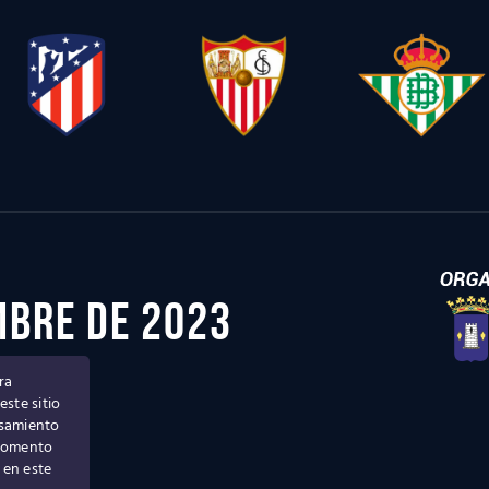
embre de 2023
ra
ase
ste sitio
esamiento
 momento
 en este