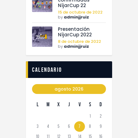
NíjarCup 22
15 de octubre de 2022
by
adminjjruiz
Presentación
NíjarCup 2022
8 de octubre de 2022
by
adminjjruiz
calendario
agosto 2026
L
M
X
J
V
S
D
1
2
3
4
5
6
7
8
9
10
11
12
13
14
15
16