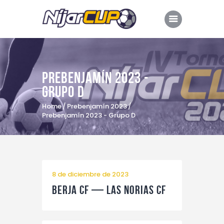
Prebenjamín 2023 -
Inicio
Grupo D
Dossier
Home
Prebenjamín 2023
Prebenjamín 2023 - Grupo D
Edición 2023
Edición 2022
Retransmisión
Comarca de Níjar
8 de diciembre de 2023
Berja CF — Las Norias CF
Colaboradores
Hoteles oficiales