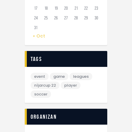
17
18
19
20
21
22
23
24
25
26
27
28
29
30
31
« Oct
tags
event
game
leagues
níjarcup 22
player
soccer
Organizan