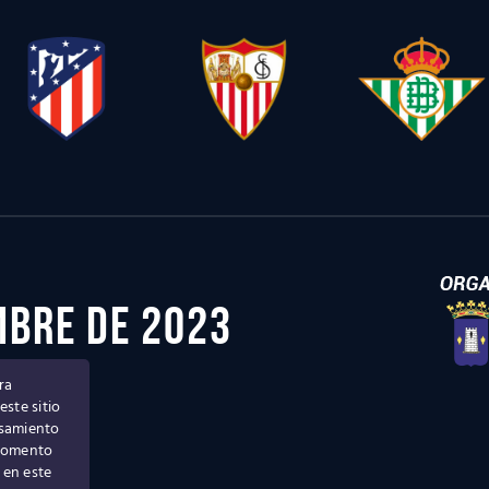
embre de 2023
ra
ase
ste sitio
esamiento
 momento
 en este