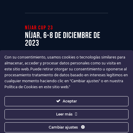
Níjar cup 23
Níjar, 6-8 de diciembre de
2023
Ven a disfrutar del mejor Torneo de
Con su consentimiento, usamos cookies o tecnologías similares para
fútbol base
almacenar, acceder y procesar datos personales como su visita en
este sitio web. Puede retirar otorgar su consentimiento u oponerse al
procesamiento tratamiento de datos basado en intereses legítimos en
cualquier momento haciendo clic en "Cambiar ajustes" o en nuestra
Política de Cookies en este sitio web."
Aceptar
Leer más
Cambiar ajustes
Níjar Cup
© 2026. Todos los derechos