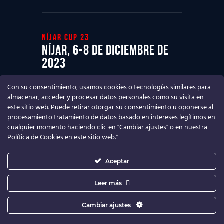
Níjar cup 23
Níjar, 6-8 de diciembre de
2023
Ven a disfrutar del mejor Torneo de
Con su consentimiento, usamos cookies o tecnologías similares para
fútbol base
almacenar, acceder y procesar datos personales como su visita en
este sitio web. Puede retirar otorgar su consentimiento u oponerse al
procesamiento tratamiento de datos basado en intereses legítimos en
cualquier momento haciendo clic en "Cambiar ajustes" o en nuestra
Política de Cookies en este sitio web."
Aceptar
Leer más
Cambiar ajustes
Níjar Cup
© 2026. Todos los derechos
reservados.