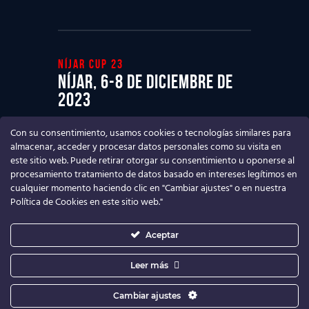
Níjar cup 23
Níjar, 6-8 de diciembre de
2023
Ven a disfrutar del mejor Torneo de
Con su consentimiento, usamos cookies o tecnologías similares para
fútbol base
almacenar, acceder y procesar datos personales como su visita en
este sitio web. Puede retirar otorgar su consentimiento u oponerse al
procesamiento tratamiento de datos basado en intereses legítimos en
cualquier momento haciendo clic en "Cambiar ajustes" o en nuestra
Política de Cookies en este sitio web."
Aceptar
Leer más
Cambiar ajustes
Níjar Cup
© 2026. Todos los derechos