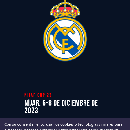
Níjar cup 23
Níjar, 6-8 de diciembre de
2023
Ven a disfrutar del mejor Torneo de
Con su consentimiento, usamos cookies o tecnologías similares para
fútbol base