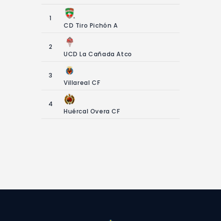
Contacto
1
CD Tiro Pichón A
2
UCD La Cañada Atco
3
Villareal CF
4
Huércal Overa CF