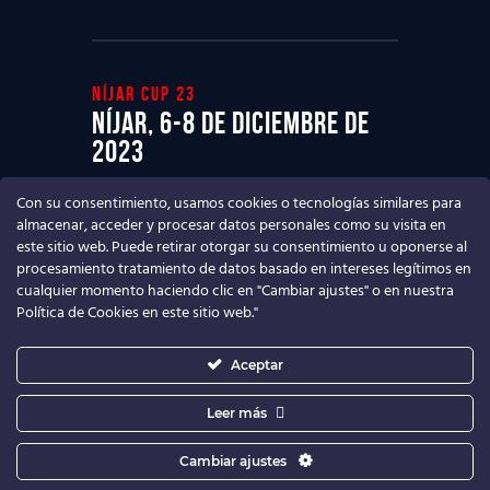
Níjar cup 23
Níjar, 6-8 de diciembre de
2023
Ven a disfrutar del mejor Torneo de
Con su consentimiento, usamos cookies o tecnologías similares para
fútbol base
almacenar, acceder y procesar datos personales como su visita en
este sitio web. Puede retirar otorgar su consentimiento u oponerse al
procesamiento tratamiento de datos basado en intereses legítimos en
cualquier momento haciendo clic en "Cambiar ajustes" o en nuestra
Política de Cookies en este sitio web."
Aceptar
Leer más
Cambiar ajustes
Níjar Cup
© 2026. Todos los derechos