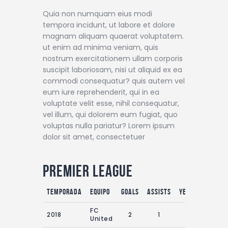
Quia non numquam eius modi
tempora incidunt, ut labore et dolore
magnam aliquam quaerat voluptatem.
ut enim ad minima veniam, quis
nostrum exercitationem ullam corporis
suscipit laboriosam, nisi ut aliquid ex ea
commodi consequatur? quis autem vel
eum iure reprehenderit, qui in ea
voluptate velit esse, nihil consequatur,
vel illum, qui dolorem eum fugiat, quo
voluptas nulla pariatur? Lorem ipsum
dolor sit amet, consectetuer
Premier League
temporada
equipo
Goals
Assists
Yellow Cards
FC
2018
2
1
0
United