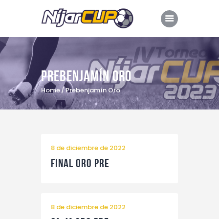
Prebenjamín Oro
Inicio
Home
Prebenjamín Oro
Dossier
Edición 2023
Edición 2022
8 de diciembre de 2022
Retransmisión
Final Oro Pre
Comarca de Níjar
Colaboradores
Hoteles oficiales
8 de diciembre de 2022