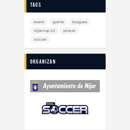
tags
event
game
leagues
níjarcup 22
player
soccer
Organizan