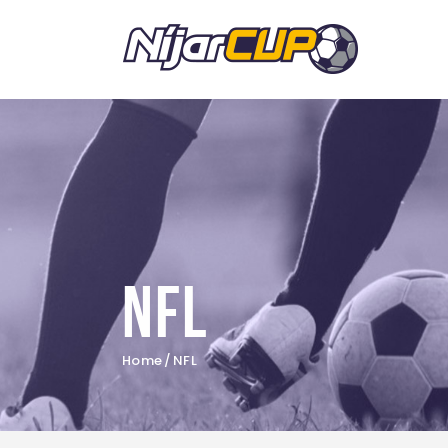
NFL
Home
NFL