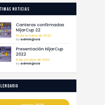
timas noticias
Canteras confirmadas
NíjarCup 22
15 de octubre de 2022
by
adminjjruiz
Presentación NíjarCup
2022
8 de octubre de 2022
by
adminjjruiz
alendario
agosto 2026