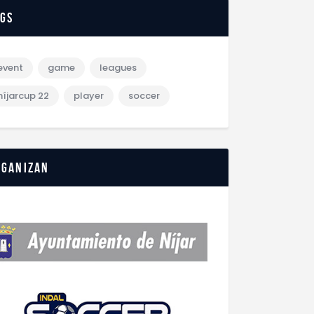
ags
event
game
leagues
níjarcup 22
player
soccer
rganizan