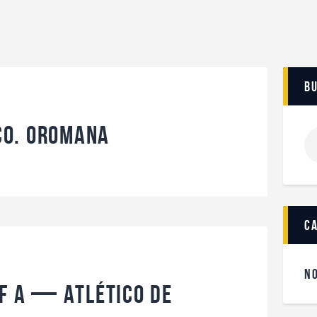
b
co. Oromana
c
N
CF A — Atlético de