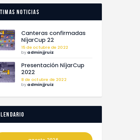
timas noticias
Canteras confirmadas
NíjarCup 22
15 de octubre de 2022
by
adminjjruiz
Presentación NíjarCup
2022
8 de octubre de 2022
by
adminjjruiz
alendario
agosto 2026