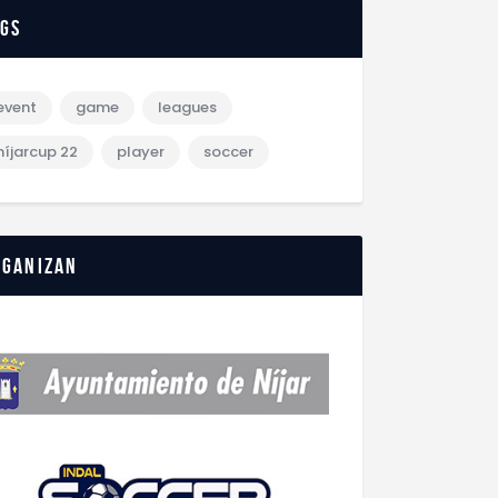
ags
event
game
leagues
níjarcup 22
player
soccer
rganizan