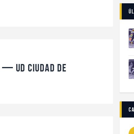
Úl
e — UD Ciudad de
c