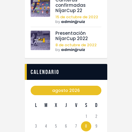
confirmadas
NíjarCup 22
15 de octubre de 2022
by
adminjjruiz
Presentación
NíjarCup 2022
8 de octubre de 2022
by
adminjjruiz
calendario
agosto 2026
L
M
X
J
V
S
D
1
2
3
4
5
6
7
8
9