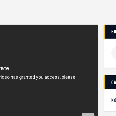
b
c
N