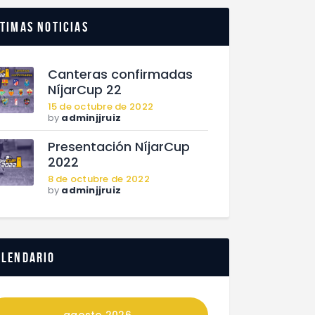
timas noticias
Canteras confirmadas
NíjarCup 22
15 de octubre de 2022
by
adminjjruiz
Presentación NíjarCup
2022
8 de octubre de 2022
by
adminjjruiz
alendario
agosto 2026