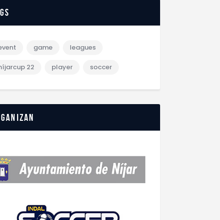
ags
event
game
leagues
níjarcup 22
player
soccer
rganizan