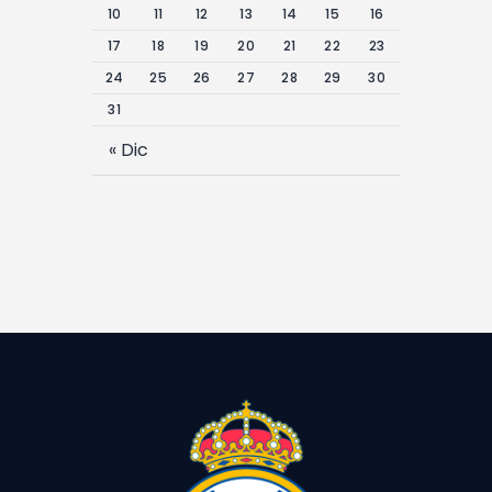
Contacto
10
11
12
13
14
15
16
17
18
19
20
21
22
23
24
25
26
27
28
29
30
31
« Dic