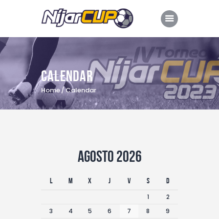
Calendar
Inicio
Home
Calendar
Dossier
Edición 2023
Edición 2022
Retransmisión
agosto 2026
Comarca de Níjar
L
M
X
J
V
S
D
Colaboradores
1
2
Hoteles oficiales
3
4
5
6
7
8
9